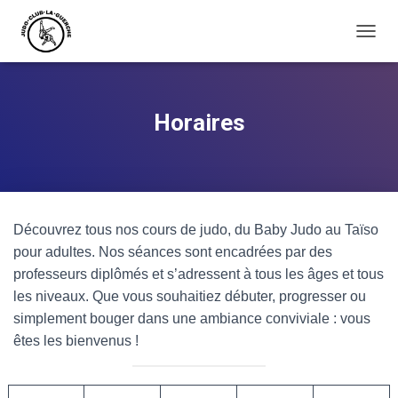
O
U
V
R
I
Horaires
R
/
F
E
R
M
Découvrez tous nos cours de judo, du Baby Judo au Taïso
E
R
pour adultes. Nos séances sont encadrées par des
L
professeurs diplômés et s’adressent à tous les âges et tous
A
les niveaux. Que vous souhaitiez débuter, progresser ou
N
A
simplement bouger dans une ambiance conviviale : vous
V
êtes les bienvenus !
I
G
A