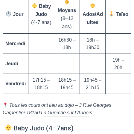
T
Baby
I
Moyens
O
Jour
Judo
Ados/Ad
Taïso
N
(8–12
(4-7 ans)
ultes
ans)
16h30 –
18h –
Mercredi
18h
19h30
19h –
Jeudi
20h
17h15 –
18h15 –
19h45 –
Vendredi
18h15
19h45
21h15
Tous les cours ont lieu au dojo – 3 Rue Georges
Carpentier 18150 La Guerche sur l’Aubois
Baby Judo (4–7ans)