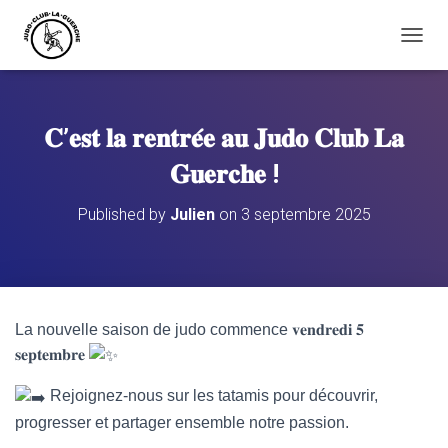
O
U
V
R
I
𝐂’𝐞𝐬𝐭 𝐥𝐚 𝐫𝐞𝐧𝐭𝐫𝐞́𝐞 𝐚𝐮 𝐉𝐮𝐝𝐨 𝐂𝐥𝐮𝐛 𝐋𝐚
R
/
𝐆𝐮𝐞𝐫𝐜𝐡𝐞 !
F
E
Published by
Julien
on
3 septembre 2025
R
M
E
R
L
A
La nouvelle saison de judo commence
𝐯𝐞𝐧𝐝𝐫𝐞𝐝𝐢 𝟓
N
𝐬𝐞𝐩𝐭𝐞𝐦𝐛𝐫𝐞
A
V
I
Rejoignez-nous sur les tatamis pour découvrir,
G
progresser et partager ensemble notre passion.
A